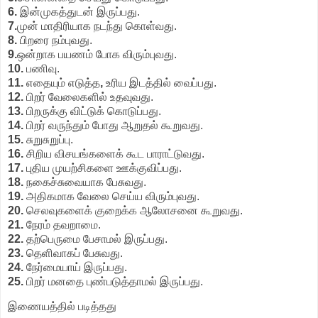
6.
இன்முகத்துடன் இருப்பது.
7.
முன் மாதிரியாக நடந்து கொள்வது.
8.
பிறரை நம்புவது.
9.
ஒன்றாக பயணம் போக விரும்புவது.
10.
பணிவு.
11.
எதையும் எடுத்த
,
உரிய இடத்தில் வைப்பது.
12.
பிறர் வேலைகளில் உதவுவது.
13.
பிறருக்கு விட்டுக் கொடுப்பது.
14.
பிறர் வருந்தும் போது ஆறுதல் கூறுவது.
15.
சுறுசுறுப்பு.
16.
சிறிய விசயங்களைக் கூட பாராட்டுவது.
17.
புதிய முயற்சிகளை ஊக்குவிப்பது.
18.
நகைச்சுவையாக பேசுவது.
19.
அதிகமாக வேலை செய்ய விரும்புவது.
20.
செலவுகளைக் குறைக்க ஆலோசனை கூறுவது.
21.
நேரம் தவறாமை.
22.
தற்பெருமை பேசாமல் இருப்பது.
23.
தெளிவாகப் பேசுவது.
24.
நேர்மையாய் இருப்பது.
25.
பிறர் மனதை புண்படுத்தாமல் இருப்பது.
இணையத்தில் படித்தது