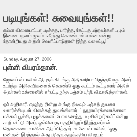
படியுங்கள்! சுவையுங்கள்!!
சும்மா விளையாட்டா படிச்சத, பார்த்த, கேட்டத மற்றவர்களிடமும்
இணையதளம் மூலம் பகீர்ந்து கொண்டால் என்ன என்று
தோன்றியது அதன் வெளிப்பாடுதான் இந்த வலைப்பூ!
Sunday, August 27, 2006
புள்ளி விபரம்தான்.
ஜோஸப் ஸ்டாலின் ஆயுதக் கிடங்கு அதிகாரியாயிருந்தபோது அவர்
உயர்ந்த அதிகாரிகளைக் கொண்டு ஓரு கூட்டம் கூட்டினார் அதில்
அவர்கள் உக்ரைனில் எற்பட்டிருந்த பஞ்சம் பற்றி விவாதித்தார்கள்.
ஓர் அதிகாரி எழுந்து நின்று அங்கு நிலவும் பஞ்சத் துயரை
உணர்ச்சியுடன் விளக்கத் துவங்கினார். " நூறாயிரக்கணக்கான
மக்கள் பூச்சி, புழுக்களைப் போல செத்து மடிகின்றார்கள்" என்று
கூறி விட்டு அவர், ஓவ்வொரு பகுதியிலும் இறந்தவர்கள்
தொகையை வாசிக்க ஆரம்பித்தார். உடனே ஸ்டாலின், "ஓரு
மனிதன் இறந்தால் அது பரிதாபத்துக்குறிய விஷயம்,