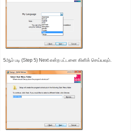
5ஆம் படி (Step 5) Next என்ற பட்டனை கிளிக் செய்யவும்.