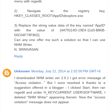
menu with regedit.
2) Navigate to the registry key,
HKEY_CLASSES_ROOT\AppID\dexplore.exe
3) Replace the string value data of the key named 'AppID'
with the value of {4A79114D-19E4-11d3-B86B-
00C04F79F802}.
Can any one offer me such a solution so that I can use
NHM Writer.
N. SRINIVASAN
Reply
Unknown
Monday, July 21, 2014 at 2:02:00 PM GMT+8
I downloaded NHM writer ver 2.0.1 I got error message of
"Access violation..." But I soon resolved it thanks to a
suggestion offered in a blogger - I clicked Start, then ran
regedit and under H_KEY\CURRENT USER\SOFTWARE, I
deleted "NHM Writer" appearing therein. Now the "access
violation" message does not appear.