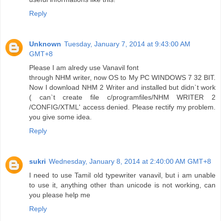
Reply
Unknown
Tuesday, January 7, 2014 at 9:43:00 AM
GMT+8
Please I am alredy use Vanavil font
through NHM writer, now OS to My PC WINDOWS 7 32 BIT.
Now I download NHM 2 Writer and installed but didn`t work
( can`t create file c/programfiles/NHM WRITER 2
/CONFIG/XTML' access denied. Please rectify my problem.
you give some idea.
Reply
sukri
Wednesday, January 8, 2014 at 2:40:00 AM GMT+8
I need to use Tamil old typewriter vanavil, but i am unable
to use it, anything other than unicode is not working, can
you please help me
Reply