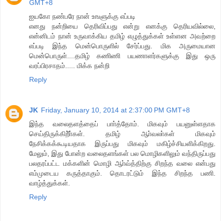
GMT+8
ஐயகோ நண்பரே நான் உஙளுக்கு எப்படி
எனது நன்றியை தெரிவிப்பது என்று எனக்கு தெரியவில்லை,
என்னிடம் நான் உருவாக்கிய தமிழ் எழுத்துக்கள் உள்ளன அவற்றை
எப்படி இந்த மென்பொருளில் சேர்ப்பது. மிக அருமையான
மென்பொருள்....தமிழ் கணிணி பயணாளர்களுக்கு இது ஒரு
வரப்பிரசாதம்..... மிக்க நன்றி
Reply
JK
Friday, January 10, 2014 at 2:37:00 PM GMT+8
இந்த வலைதளத்தைப் பாா்த்தோம். மிகவும் பயனுள்ளதாக
செய்திருக்கிறீ்ா்கள். தமிழ் ஆா்வலா்கள் மிகவும்
நேசிக்கக்கூடியதாக இருப்பது மிகவும் மகிழ்ச்சியளிக்கிறது.
மேலும், இது போன்ற வலைதளங்கள் பல மொழிகளிலும் வந்திருப்பது
பலதரப்பட்ட மக்களின் மொழி ஆா்வ்த்திற்கு சிறந்த வலை என்பது
எம்முடைய கருத்தாகும். தொடரட்டும் இந்த சிறந்த பணி.
வாழ்த்துக்கள்.
Reply