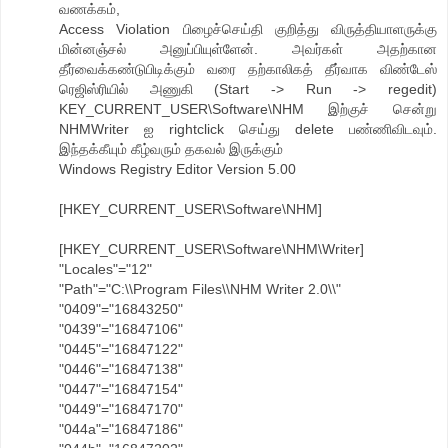
வணக்கம்,
Access Violation பிழைச்செய்தி குறித்து விருத்தியாளருக்கு
மின்னஞ்சல் அனுப்பியுள்ளேன். அவர்கள் அதற்கான
தீர்வைக்கண்டுபிடிக்கும் வரை தற்காலிகத் தீர்வாக விண்டேஸ்
ரெஜிஸ்ரியில் அணுகி (Start -> Run -> regedit)
KEY_CURRENT_USER\Software\NHM இற்குச் சென்று
NHMWriter ஐ rightclick செய்து delete பண்ணிவிடவும்.
இந்தக்கீயும் கீழ்வரும் தகவல் இருக்கும்
Windows Registry Editor Version 5.00
[HKEY_CURRENT_USER\Software\NHM]
[HKEY_CURRENT_USER\Software\NHM\Writer]
"Locales"="12"
"Path"="C:\\Program Files\\NHM Writer 2.0\\"
"0409"="16843250"
"0439"="16847106"
"0445"="16847122"
"0446"="16847138"
"0447"="16847154"
"0449"="16847170"
"044a"="16847186"