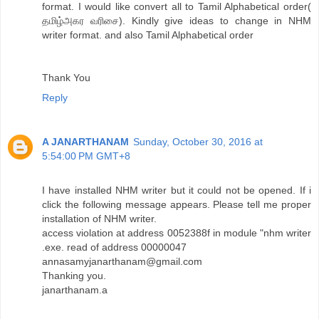
format. I would like convert all to Tamil Alphabetical order(
தமிழ்அகர வரிசை). Kindly give ideas to change in NHM
writer format. and also Tamil Alphabetical order
Thank You
Reply
A JANARTHANAM
Sunday, October 30, 2016 at
5:54:00 PM GMT+8
I have installed NHM writer but it could not be opened. If i
click the following message appears. Please tell me proper
installation of NHM writer.
access violation at address 0052388f in module "nhm writer
.exe. read of address 00000047
annasamyjanarthanam@gmail.com
Thanking you.
janarthanam.a