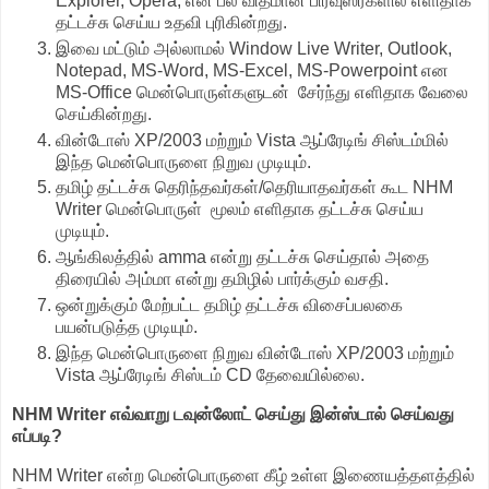
Explorer, Opera, என பல விதமான பிரவுஸர்களில் எளிதாக
தட்டச்சு செய்ய உதவி புரிகின்றது.
இவை மட்டும் அல்லாமல் Window Live Writer, Outlook,
Notepad, MS-Word, MS-Excel, MS-Powerpoint என
MS-Office மென்பொருள்களுடன் சேர்ந்து எளிதாக வேலை
செய்கின்றது.
வின்டோஸ் XP/2003 மற்றும் Vista ஆப்ரேடிங் சிஸ்டம்மில்
இந்த மென்பொருளை நிறுவ முடியும்.
தமிழ் தட்டச்சு தெரிந்தவர்கள்/தெரியாதவர்கள் கூட NHM
Writer மென்பொருள் மூலம் எளிதாக தட்டச்சு செய்ய
முடியும்.
ஆங்கிலத்தில் amma என்று தட்டச்சு செய்தால் அதை
திரையில் அம்மா என்று தமிழில் பார்க்கும் வசதி.
ஒன்றுக்கும் மேற்பட்ட தமிழ் தட்டச்சு விசைப்பலகை
பயன்படுத்த முடியும்.
இந்த மென்பொருளை நிறுவ வின்டோஸ் XP/2003 மற்றும்
Vista ஆப்ரேடிங் சிஸ்டம் CD தேவையில்லை.
NHM Writer எவ்வாறு டவுன்லோட் செய்து இன்ஸ்டால் செய்வது
எப்படி?
NHM Writer என்ற மென்பொருளை கீழ் உள்ள இணையத்தளத்தில்