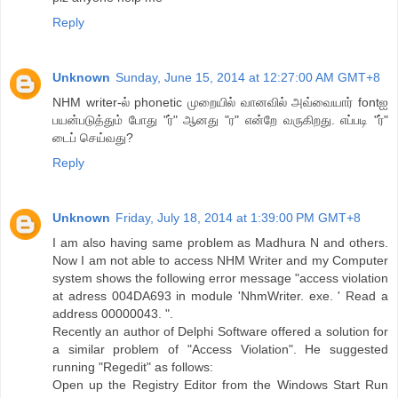
Reply
Unknown
Sunday, June 15, 2014 at 12:27:00 AM GMT+8
NHM writer-ல் phonetic முறையில் வானவில் அவ்வையார் fontஐ
பயன்படுத்தும் போது "ர்" ஆனது "ர" என்றே வருகிறது. எப்படி "ர்"
டைப் செய்வது?
Reply
Unknown
Friday, July 18, 2014 at 1:39:00 PM GMT+8
I am also having same problem as Madhura N and others.
Now I am not able to access NHM Writer and my Computer
system shows the following error message "access violation
at adress 004DA693 in module 'NhmWriter. exe. ' Read a
address 00000043. ".
Recently an author of Delphi Software offered a solution for
a similar problem of "Access Violation". He suggested
running "Regedit" as follows:
Open up the Registry Editor from the Windows Start Run