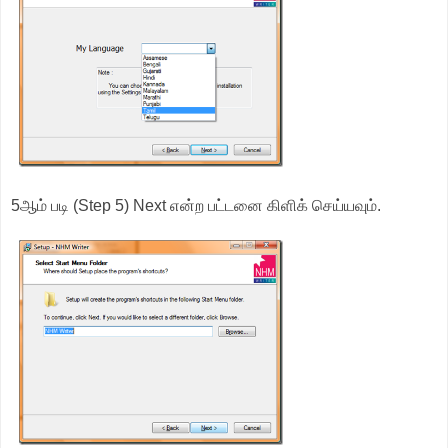
5ஆம் படி (Step 5) Next என்ற பட்டனை கிளிக் செய்யவும்.