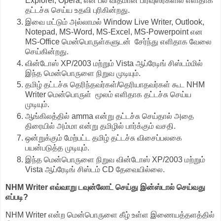
Explorer, Opera, என பல விதமான பிரவுஸர்களில் எளிதாக
தட்டச்சு செய்ய உதவி புரிகின்றது.
இவை மட்டும் அல்லாமல் Window Live Writer, Outlook,
Notepad, MS-Word, MS-Excel, MS-Powerpoint என
MS-Office மென்பொருள்களுடன் சேர்ந்து எளிதாக வேலை
செய்கின்றது.
வின்டோஸ் XP/2003 மற்றும் Vista ஆப்ரேடிங் சிஸ்டம்மில்
இந்த மென்பொருளை நிறுவ முடியும்.
தமிழ் தட்டச்சு தெரிந்தவர்கள்/தெரியாதவர்கள் கூட NHM
Writer மென்பொருள் மூலம் எளிதாக தட்டச்சு செய்ய
முடியும்.
ஆங்கிலத்தில் amma என்று தட்டச்சு செய்தால் அதை
திரையில் அம்மா என்று தமிழில் பார்க்கும் வசதி.
ஒன்றுக்கும் மேற்பட்ட தமிழ் தட்டச்சு விசைப்பலகை
பயன்படுத்த முடியும்.
இந்த மென்பொருளை நிறுவ வின்டோஸ் XP/2003 மற்றும்
Vista ஆப்ரேடிங் சிஸ்டம் CD தேவையில்லை.
NHM Writer எவ்வாறு டவுன்லோட் செய்து இன்ஸ்டால் செய்வது
எப்படி?
NHM Writer என்ற மென்பொருளை கீழ் உள்ள இணையத்தளத்தில்