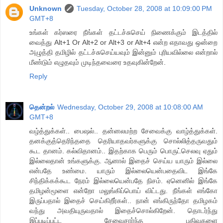
Unknown
Tuesday, October 28, 2008 at 10:09:00 PM
GMT+8
உங்கள் கர்ஸரை நீங்கள் தட்டச்சுசெய் நிணைக்கும் இடத்தில்
வைத்து Alt+1 Or Alt+2 or Alt+3 or Alt+4 என்ற எதாவது ஒன்றை
அழுத்தி தமிழில் தட்டச்சுசெய்யவும் இன்னும் புரியவில்லை என்றால்
மீண்டும் எழுதவும் முடிந்தவைரை உதவுகின்றேன்.
Reply
தென்றல்
Wednesday, October 29, 2008 at 10:08:00 AM
GMT+8
வழ்த்துக்கள்.. பைஷல்.. தன்னலமற்ற சேவைக்கு வாழ்த்துக்கள்.
தனக்குத்தெரிந்ததை தெரியாதவர்களுக்கு சொல்லித்தருவதும்
கூட தானம். கல்விதானம்.. இதற்காக பெரும் பொருட்செலவு ஏதும்
இல்லைதான் உங்களுக்கு. ஆனால் இதைச் செய்ய யாரும் இல்லை
என்பதே உண்மை. யாரும் இல்லையென்பதைவிட இங்கே
சிந்திக்கக்கூட நேரம் இல்லையென்பதே நிசம். ஏனெனில் இங்கே
தமிழன்மூளை என்றோ மலுங்கிப்பொய் விட்டது. நீங்கள் எங்கோ
இருப்பதால் இதைச் செய்கிறீர்கள்.. நான் எங்கிருந்தோ தமிழகம்
வந்து அவதியுருவதால் இதைச்சொல்கிறேன். தொடர்ந்து
இப்படிப்பட்ட சேவைசார்ந்த பதிவுகளை