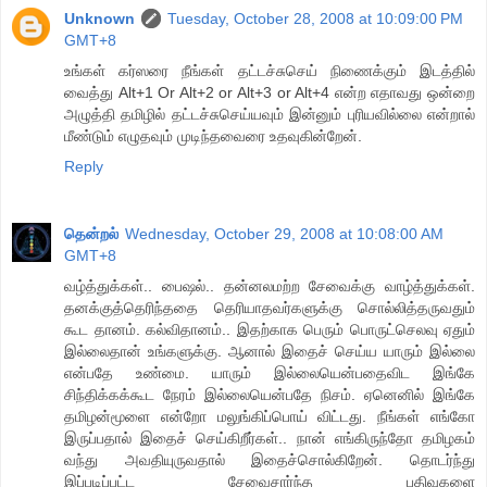
Unknown
Tuesday, October 28, 2008 at 10:09:00 PM
GMT+8
உங்கள் கர்ஸரை நீங்கள் தட்டச்சுசெய் நிணைக்கும் இடத்தில்
வைத்து Alt+1 Or Alt+2 or Alt+3 or Alt+4 என்ற எதாவது ஒன்றை
அழுத்தி தமிழில் தட்டச்சுசெய்யவும் இன்னும் புரியவில்லை என்றால்
மீண்டும் எழுதவும் முடிந்தவைரை உதவுகின்றேன்.
Reply
தென்றல்
Wednesday, October 29, 2008 at 10:08:00 AM
GMT+8
வழ்த்துக்கள்.. பைஷல்.. தன்னலமற்ற சேவைக்கு வாழ்த்துக்கள்.
தனக்குத்தெரிந்ததை தெரியாதவர்களுக்கு சொல்லித்தருவதும்
கூட தானம். கல்விதானம்.. இதற்காக பெரும் பொருட்செலவு ஏதும்
இல்லைதான் உங்களுக்கு. ஆனால் இதைச் செய்ய யாரும் இல்லை
என்பதே உண்மை. யாரும் இல்லையென்பதைவிட இங்கே
சிந்திக்கக்கூட நேரம் இல்லையென்பதே நிசம். ஏனெனில் இங்கே
தமிழன்மூளை என்றோ மலுங்கிப்பொய் விட்டது. நீங்கள் எங்கோ
இருப்பதால் இதைச் செய்கிறீர்கள்.. நான் எங்கிருந்தோ தமிழகம்
வந்து அவதியுருவதால் இதைச்சொல்கிறேன். தொடர்ந்து
இப்படிப்பட்ட சேவைசார்ந்த பதிவுகளை