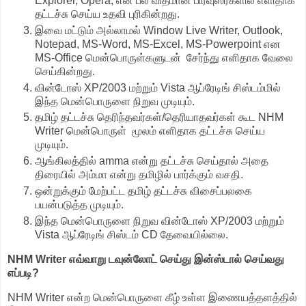
Explorer, Opera, என பல விதமான பிரவுஸர்களில் எளிதாக
தட்டச்சு செய்ய உதவி புரிகின்றது.
இவை மட்டும் அல்லாமல் Window Live Writer, Outlook,
Notepad, MS-Word, MS-Excel, MS-Powerpoint என
MS-Office மென்பொருள்களுடன் சேர்ந்து எளிதாக வேலை
செய்கின்றது.
வின்டோஸ் XP/2003 மற்றும் Vista ஆப்ரேடிங் சிஸ்டம்மில்
இந்த மென்பொருளை நிறுவ முடியும்.
தமிழ் தட்டச்சு தெரிந்தவர்கள்/தெரியாதவர்கள் கூட NHM
Writer மென்பொருள் மூலம் எளிதாக தட்டச்சு செய்ய
முடியும்.
ஆங்கிலத்தில் amma என்று தட்டச்சு செய்தால் அதை
திரையில் அம்மா என்று தமிழில் பார்க்கும் வசதி.
ஒன்றுக்கும் மேற்பட்ட தமிழ் தட்டச்சு விசைப்பலகை
பயன்படுத்த முடியும்.
இந்த மென்பொருளை நிறுவ வின்டோஸ் XP/2003 மற்றும்
Vista ஆப்ரேடிங் சிஸ்டம் CD தேவையில்லை.
NHM Writer எவ்வாறு டவுன்லோட் செய்து இன்ஸ்டால் செய்வது
எப்படி?
NHM Writer என்ற மென்பொருளை கீழ் உள்ள இணையத்தளத்தில்