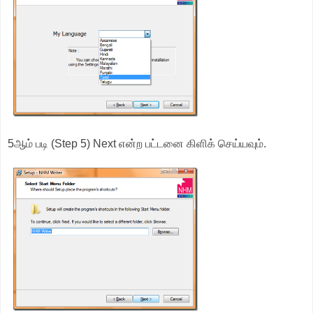
5ஆம் படி (Step 5) Next என்ற பட்டனை கிளிக் செய்யவும்.