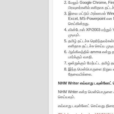
மேலும் Google Chrome, Fire
பிரவுஸர்களில் எளிதாக தட்டச்
இவை மட்டும் அல்லாமல் Wind
Excel, MS-Powerpoint என
செய்கின்றது.
வின்டோஸ் XP/2003 மற்றும் 
முடியும்.
தமிழ் தட்டச்சு தெரிந்தவர்
எளிதாக தட்டச்சு செய்ய முடியு
ஆங்கிலத்தில் amma என்று த
பார்க்கும் வசதி.
ஒன்றுக்கும் மேற்பட்ட தமிழ் 
இந்த மென்பொருளை நிறுவ வின
தேவையில்லை.
NHM Writer எவ்வாறு டவுன்லோட் ச
NHM Writer என்ற மென்பொருளை கீ
செய்யவும்.
எவ்வாறு டவுன்லோட் செய்வது திரை 