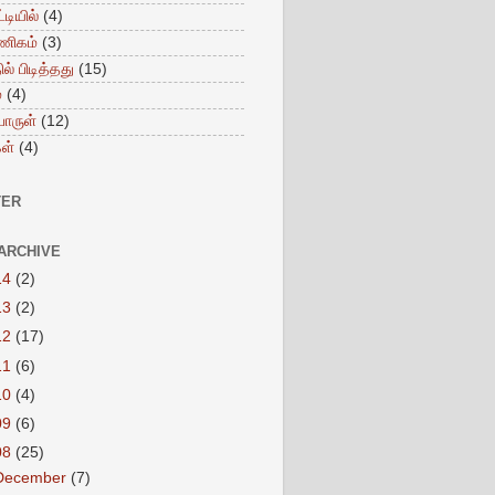
்டியில்
(4)
ணிகம்
(3)
ில் பிடித்தது
(15)
்
(4)
ொருள்
(12)
ள்
(4)
TER
ARCHIVE
14
(2)
13
(2)
12
(17)
11
(6)
10
(4)
09
(6)
08
(25)
December
(7)