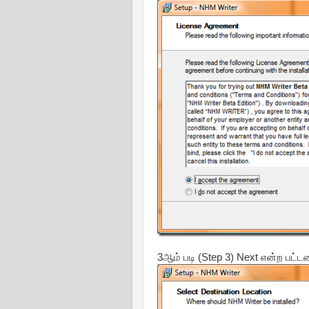
3ஆம் படி (Step 3) Next என்ற பட்ட