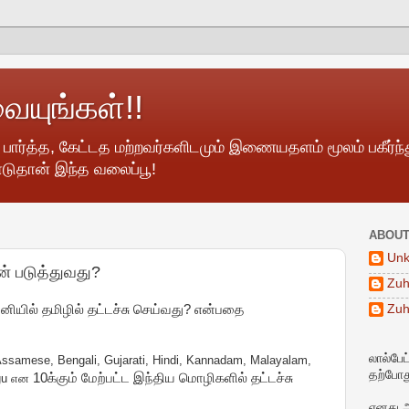
வையுங்கள்!!
, பார்த்த, கேட்டத மற்றவர்களிடமும் இணையதளம் மூலம் பகீர்
டுதான் இந்த வலைப்பூ!
ABOUT
Un
் படுத்துவது?
Zuh
Zuh
ியில் தமிழில் தட்டச்சு செய்வது? என்பதை
லால்பேட
ssamese, Bengali, Gujarati, Hindi, Kannadam, Malayalam,
தற்போது
10க்கும் மேற்பட்ட இந்திய மொழிகளில் தட்டச்சு
ugu என
எனது 