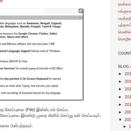
er
நாள்காட
பங்குவ
படித்தத
புத்தகம
மென்ப
மொழிக
COUN
BLOG 
►
20
►
20
►
20
►
20
►
20
்த கோப்புவை (File) இன்ஸ்டால் செய்ய
►
20
கோப்புவை இரண்டு முறை கிளிக் செய்து ரன் செய்யவும்.
▼
20
களை பின்பற்றவும்.
►