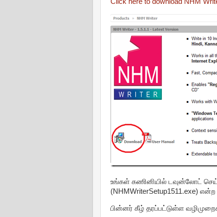
Click here to download NHM Writ
உங்கள் கணினியில் டவுன்லோட் செய
(NHMWriterSetup1511.exe) என்ற 
பின்னர் கீழ் தரப்பட்டுள்ள வழிமுறை