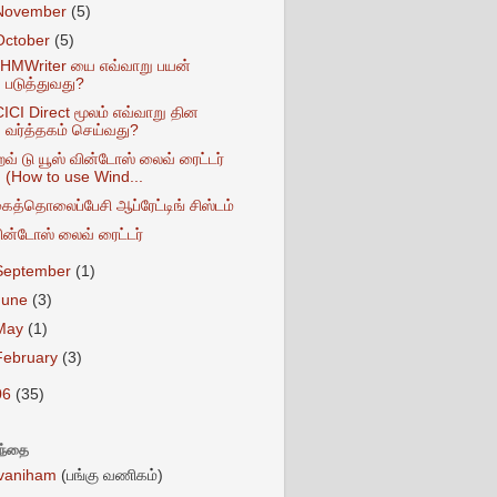
November
(5)
October
(5)
HMWriter யை எவ்வாறு பயன்
படுத்துவது?
CICI Direct மூலம் எவ்வாறு தின
வர்த்தகம் செய்வது?
வ் டு யூஸ் வின்டோஸ் லைவ் ரைட்டர்
(How to use Wind...
ைத்தொலைப்பேசி ஆப்ரேட்டிங் சிஸ்டம்
ின்டோஸ் லைவ் ரைட்டர்
September
(1)
June
(3)
May
(1)
February
(3)
06
(35)
சந்தை
vaniham
(பங்கு வணிகம்)