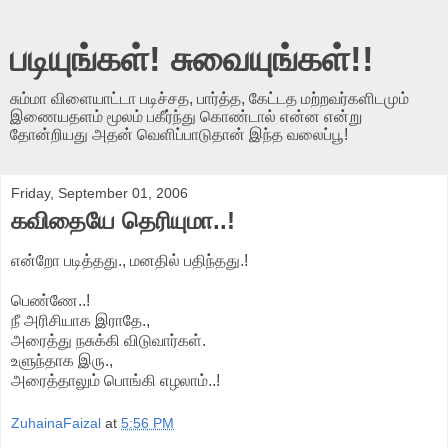
படியுங்கள்! சுவையுங்கள்!!
சும்மா விளையாட்டா படிச்சத, பார்த்த, கேட்டத மற்றவர்களிடமும்
இணையதளம் மூலம் பகீர்ந்து கொண்டால் என்ன என்று
தோன்றியது அதன் வெளிப்பாடுதான் இந்த வலைப்பூ!
Friday, September 01, 2006
கவிதையே தெரியுமா..!
என்றோ படித்தது., மனதில் பதிந்தது.!
பெண்ணே..!
நீ அரிசியாக இராதே.,
அரைத்து நசுக்கி விடுவார்கள்.
உளுந்தாக இரு.,
அரைத்தாலும் பொங்கி எழலாம்..!
ZuhainaFaizal
at
5:56 PM